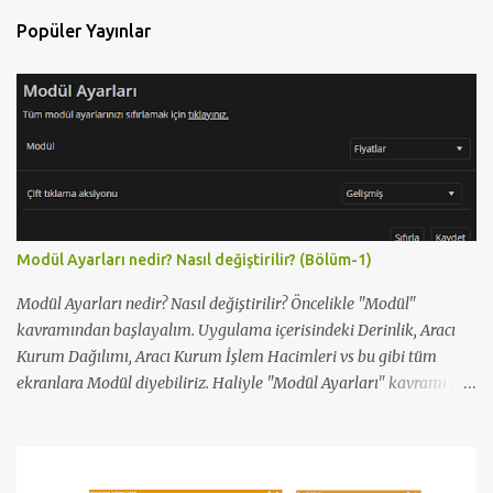
Popüler Yayınlar
Modül Ayarları nedir? Nasıl değiştirilir? (Bölüm-1)
Modül Ayarları nedir? Nasıl değiştirilir? Öncelikle "Modül"
kavramından başlayalım. Uygulama içerisindeki Derinlik, Aracı
Kurum Dağılımı, Aracı Kurum İşlem Hacimleri vs bu gibi tüm
ekranlara Modül diyebiliriz. Haliyle "Modül Ayarları" kavramı da
bu ekranların ayarları ile ilgili. Biz bu başlık altında ayar
yapılabilen tüm modüllerle ilgili hangi ayar ne işe yarar bunu
açıklayacağız. 1-) Fiyatlar: Fiyat pencerelerinde yapılabilecek
modül ayarlarını ifade eder. Burada yapabileceğimiz tek ayar var,